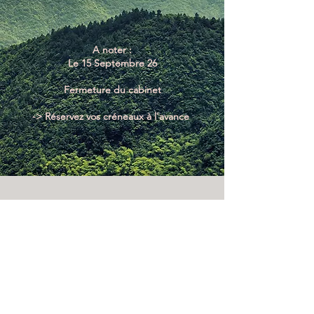
A noter :
Le 15 Septembre 26
Fermeture du cabinet
-> Réservez vos créneaux à l'avance
Charlotte Couprie Williamson
Hypnothérapeute - Coach
Breathwork
Je prends rendez-vous
42 rue du Roi Baco - 44100 NANTES