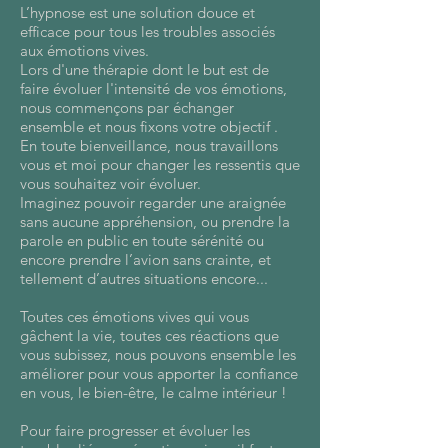
L’hypnose est une solution douce et
efficace pour tous les troubles associés
aux émotions vives.
Lors d'une thérapie dont le but est de
faire évoluer l'intensité de vos émotions,
nous commençons par échanger
ensemble et nous fixons votre objectif .
En toute bienveillance, nous travaillons
vous et moi pour changer les ressentis que
vous souhaitez voir évoluer.
Imaginez pouvoir regarder une araignée
sans aucune appréhension, ou prendre la
parole en public en toute sérénité ou
encore prendre l’avion sans crainte, et
tellement d’autres situations encore...
Toutes ces émotions vives qui vous
gâchent la vie, toutes ces réactions que
vous subissez, nous pouvons ensemble les
améliorer pour vous apporter la confiance
en vous, le bien-être, le calme intérieur !
Pour faire progresser et évoluer les