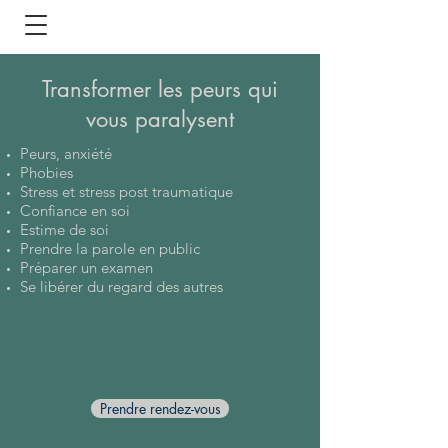
Transformer les peurs qui
vous paralysent
Peurs, anxiété
Phobies
Stress et stress post traumatique
Confiance en soi
Estime de soi
Prendre la parole en public
Préparer un examen
Se libérer du regard des autres
Prendre rendez-vous